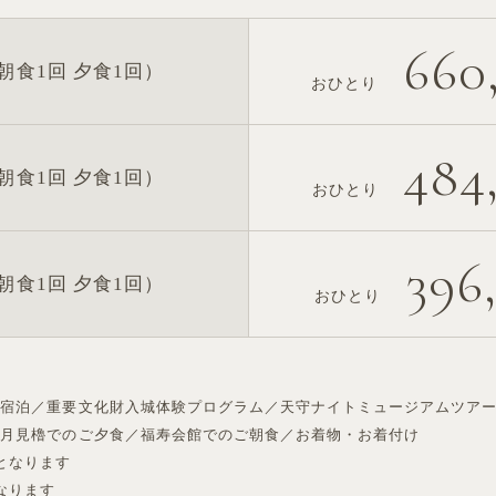
660
（朝食1回 夕食1回）
おひとり
484
（朝食1回 夕食1回）
おひとり
396
（朝食1回 夕食1回）
おひとり
ご宿泊／重要文化財入城体験プログラム／天守ナイトミュージアムツア
／月見櫓でのご夕食／福寿会館でのご朝食／お着物・お着付け
となります
なります