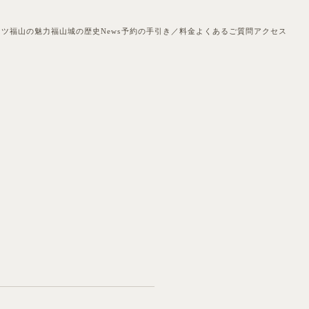
ンツ
福山の魅力
福山城の歴史
News
予約の手引き／料金
よくあるご質問
アクセス