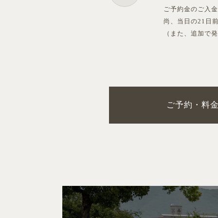
ご予約金のご入
尚、当日の21日
（また、追加で
ご予約・料