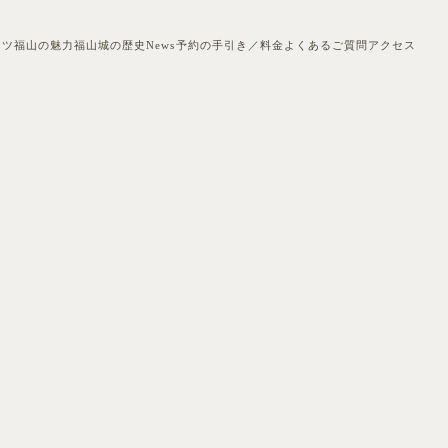
ンツ
福山の魅力
福山城の歴史
News
予約の手引き／料金
よくあるご質問
アクセス