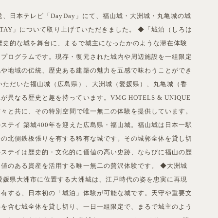
放送、日本テレビ「DayDay」にて、福山城・大洲城・丸亀城の城
 STAY」について取り上げていただきました。 ◆「城泊（しろは
歴史的な城を舞台に、まるで城主になったかのような滞在体験
泊プログラムです。現存・復元された城内や周辺施設を一組限定
化や地域の伝統、歴史ある建築の魅力を五感で味わうことができ
いただいた福山城（広島県）、大洲城（愛媛県）、丸亀城（香
異なる歴史と趣を持っています。VMG HOTELS & UNIQUE
の方々と共に、その特別空間で唯一無二の体験を提供しています。
ステイ 築城400年を迎えた広島県・福山城。福山城は日本一駅
一の北側鉄板張りを有する稀有な城です。その城郭全体を貸し切
ルステイは歴史的・文化的に価値の高い史跡、ならびに福山の歴
値のある資産を活用する唯一無二の贅沢体験です。 ◆大洲城
愛媛県大洲市に位置する大洲城は、江戸時代の姿を忠実に再現
を有する、日本初の「城泊」体験が可能な城です。天守や重要文
櫓を含む城全体を貸し切り、一日一組限定で、まるで城主のよう