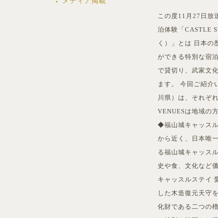
メディア掲載
この度11月27日
泊体験「CASTLE
く）」とは 日本の
ができる特別な宿
で貸切り、武家文
ます。 今回ご紹介
川県）は、それぞれが
VENUESは地域
◆福山城キャッスル
から近く、日本唯
る福山城キャッス
史や食、文化など価
キャッスルステイ 
した木造復元天守
化財である二つの